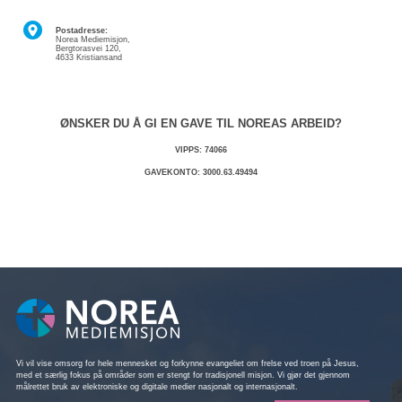
Postadresse:
Norea Mediemisjon,
Bergtorasvei 120,
4633 Kristiansand
ØNSKER DU Å GI EN GAVE TIL NOREAS ARBEID?
VIPPS: 74066
GAVEKONTO: 3000.63.49494
Vi vil vise omsorg for hele mennesket og forkynne evangeliet om frelse ved troen på Jesus,
med et særlig fokus på områder som er stengt for tradisjonell misjon. Vi gjør det gjennom
målrettet bruk av elektroniske og digitale medier nasjonalt og internasjonalt.