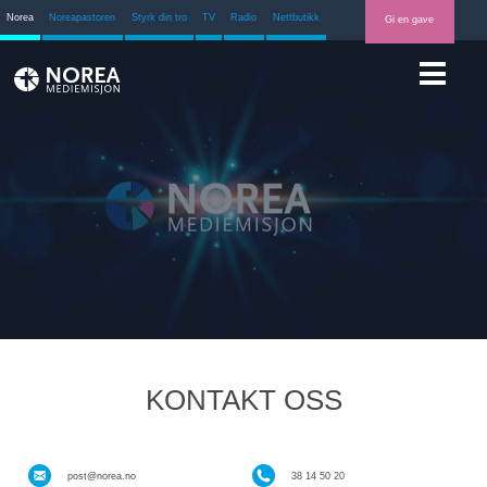
Norea
Noreapastoren
Styrk din tro
TV
Radio
Nettbutikk
Gi en gave
KONTAKT OSS
post@norea.no
38 14 50 20